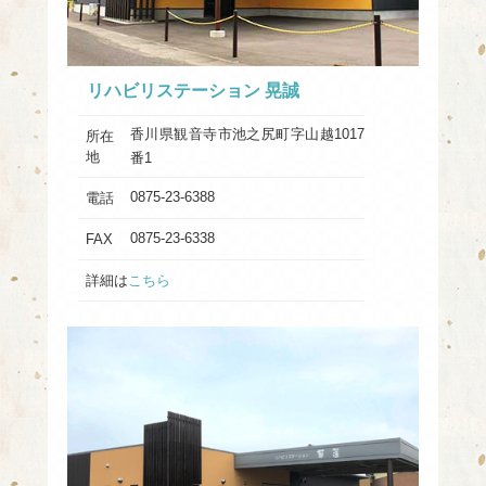
リハビリステーション 晃誠
香川県観音寺市池之尻町字山越1017
所在
地
番1
0875-23-6388
電話
0875-23-6338
FAX
詳細は
こちら