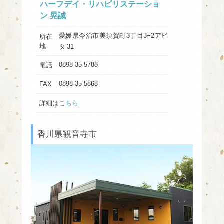
ハーフデイ・リハビリステーショ
ン 晃誠
愛媛県今治市美須賀町3丁目3−2アビ
所在
地
タ’31
0898-35-5788
電話
0898-35-5868
FAX
詳細は
こちら
香川県観音寺市