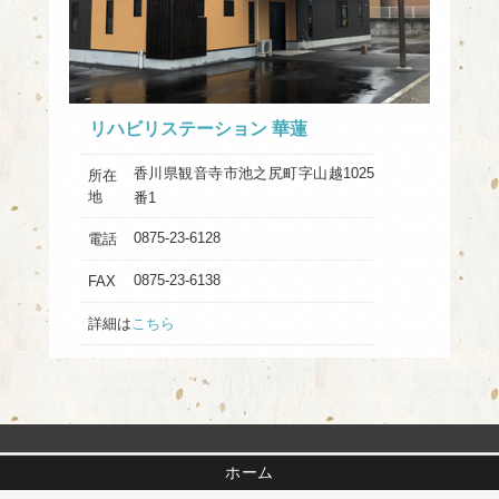
リハビリステーション 華蓮
香川県観音寺市池之尻町字山越1025
所在
地
番1
0875-23-6128
電話
0875-23-6138
FAX
詳細は
こちら
ホーム