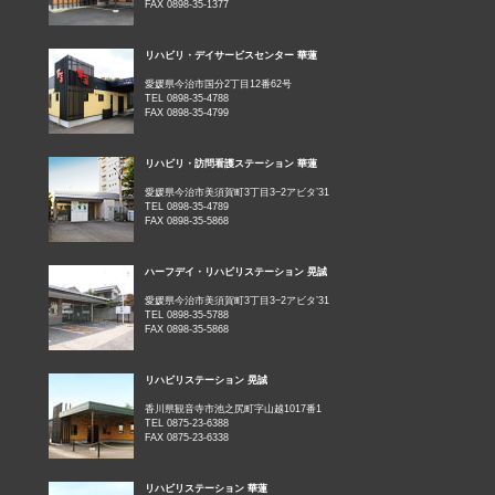
FAX 0898-35-1377
リハビリ・デイサービスセンター 華蓮
愛媛県今治市国分2丁目12番62号
TEL 0898-35-4788
FAX 0898-35-4799
リハビリ・訪問看護ステーション 華蓮
愛媛県今治市美須賀町3丁目3−2アビタ’31
TEL 0898-35-4789
FAX 0898-35-5868
ハーフデイ・リハビリステーション 晃誠
愛媛県今治市美須賀町3丁目3−2アビタ’31
TEL 0898-35-5788
FAX 0898-35-5868
リハビリステーション 晃誠
香川県観音寺市池之尻町字山越1017番1
TEL 0875-23-6388
FAX 0875-23-6338
リハビリステーション 華蓮