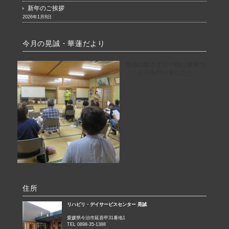
新年のご挨拶
2026年1月8日
今月の晃誠・華蓮だより
地域の皆さまと一緒に健康づ
くりを行いました！
住所
リハビリ・デイサービスセンター 晃誠
愛媛県今治市延喜甲31番地1
TEL 0898-35-1388