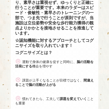
り、素早さは重視せず、ゆっくりと正確に
行うことが重要です。本来のラダーはスピ
ード・俊敏性・素早さのトレーニングの一
部で、つま先で行うことが原則ですが、当
施設は立位姿勢や安全な歩行能力獲得の観
点よりかかとを接地させることを推進して
います。
☆認知機能に対するアプローチとしてコグ
ニサイズを取り入れています！
コグニサイズとは？
運動で身体の健康を促すと同時に、
脳の活動を
活発にする
機会を増やす
課題が上手くなることが目標ではなく、
間違え
ることで脳の活動が上がる
慣れてきたら、工夫して
課題を変えていく
こと
も重要