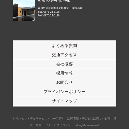
リハビリステーション 華蓮
香川県観音寺市池之尻町字山越1025番1
TEL 0875-23-6128
FAX 0875-23-6138
よくある質問
交通アクセス
会社概要
採用情報
お問合せ
プライバシーポリシー
サイトマップ
© リハビリ・デイサービス・ハーフデイ・訪問看護・子どもの訪問リハビリ 晃
誠・華蓮 ーアクティブビジョンー. all rights reserved.