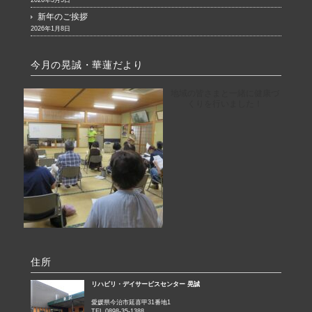
2026年3月5日
新年のご挨拶
2026年1月8日
今月の晃誠・華蓮だより
地域の皆さまと一緒に健康づ
くりを行いました！
住所
リハビリ・デイサービスセンター 晃誠
愛媛県今治市延喜甲31番地1
TEL 0898-35-1388