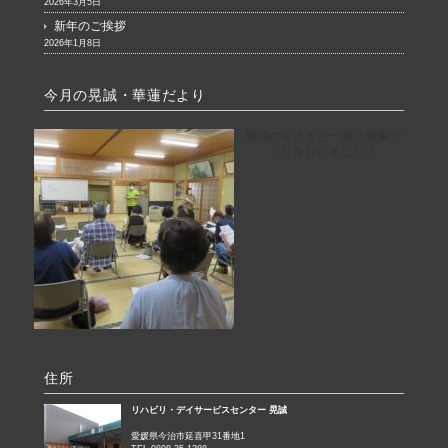
2026年3月5日
新年のご挨拶
2026年1月8日
今月の晃誠・華蓮だより
地域の皆さまと一緒に健康づ
くりを行いました！
住所
リハビリ・デイサービスセンター 晃誠
愛媛県今治市延喜甲31番地1