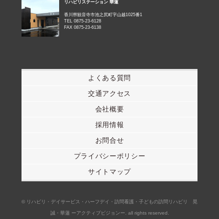
リハビリステーション 華蓮
香川県観音寺市池之尻町字山越1025番1
TEL 0875-23-6128
FAX 0875-23-6138
よくある質問
交通アクセス
会社概要
採用情報
お問合せ
プライバシーポリシー
サイトマップ
© リハビリ・デイサービス・ハーフデイ・訪問看護・子どもの訪問リハビリ 晃
誠・華蓮 ーアクティブビジョンー. all rights reserved.