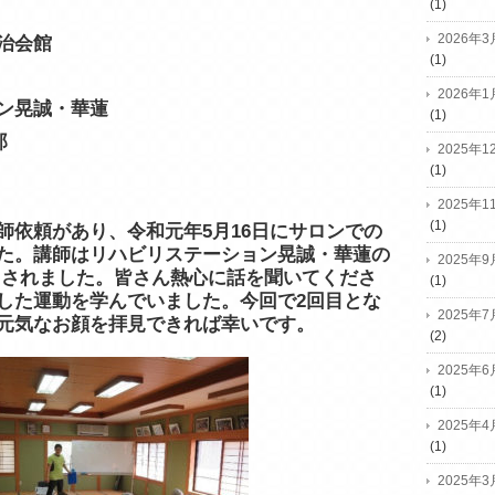
(1)
2026年3
治会館
(1)
2026年1
ン晃誠・華蓮
(1)
郎
2025年1
(1)
2025年1
(1)
師依頼があり、令和元年5月16日にサロンでの
た。講師はリハビリステーション晃誠・華蓮の
2025年9
参加されました。皆さん熱心に話を聞いてくださ
(1)
した運動を学んでいました。今回で2回目とな
2025年7
元気なお顔を拝見できれば幸いです。
(2)
2025年6
(1)
2025年4
(1)
2025年3