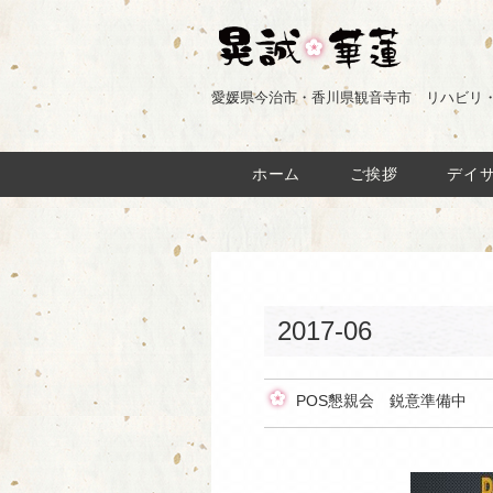
愛媛県今治市・香川県観音寺市 リハビリ
ホーム
ご挨拶
デイ
2017-06
POS懇親会 鋭意準備中