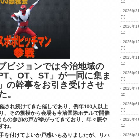
(1)
2026年3
(1)
2026年1
(1)
2025年1
(1)
2025年1
(1)
ブビジョンでは今治地域の
T、OT、ST」が一同に集ま
2025年9
(1)
会」の幹事をお引き受けさせ
2025年7
た。
(2)
2025年6
開催され続けてきた催しであり、例年100人以上
(1)
り、その規模から会場も今治国際ホテルで開催
0名もの参加の声が挙がってきており、年々賑や
2025年4
すね。
(1)
手を付けてよいか戸惑いもありましたが、リハ
2025年3