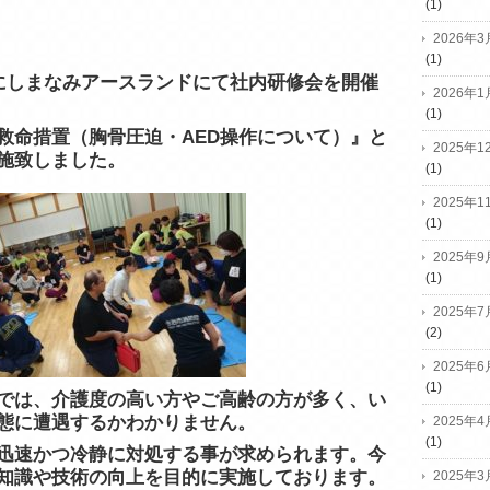
(1)
2026年3
(1)
日にしまなみアースランドにて社内研修会を開催
2026年1
(1)
救命措置（胸骨圧迫・AED操作について）』と
2025年1
施致しました。
(1)
2025年1
(1)
2025年9
(1)
2025年7
(2)
2025年6
(1)
では、介護度の高い方やご高齢の方が多く、い
態に遭遇するかわかりません。
2025年4
(1)
迅速かつ冷静に対処する事が求められます。今
知識や技術の向上を目的に実施しております。
2025年3